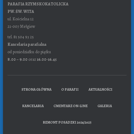
PARAFIA RZYMSKOKATOLICKA
PW. ŚW. WITA
ul. Kościelna 12
21-007 Mełgiew
tel. 81 504 93 25
Kancelaria parafialna
od poniedziałku do piątku
8.00 – 9.00
oraz
16.00-16.45
STRONA GŁÓWNA
O PARAFII
AKTUALNOŚCI
KANCELARIA
CMENTARZ ON-LINE
GALERIA
REMONT POSADZKI 2024/2025