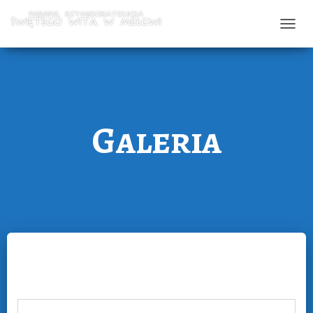
T
O
G
G
L
Galeria
E
N
A
V
I
G
A
T
I
O
N