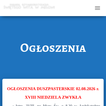
T
O
G
G
L
Ogłoszenia
E
N
A
V
I
G
A
T
OGŁOSZENIA DUSZPASTERSKIE 02.08.2026 r.
I
O
XVIII NIEDZIELA ZWYKŁA
N
Jutro,
3VIII,
po Mszy Św. o 8.30 w Archikatedrze