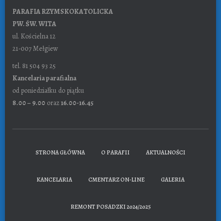
PARAFIA RZYMSKOKATOLICKA
PW. ŚW. WITA
ul. Kościelna 12
21-007 Mełgiew
tel. 81 504 93 25
Kancelaria parafialna
od poniedziałku do piątku
8.00 – 9.00
oraz
16.00-16.45
STRONA GŁÓWNA
O PARAFII
AKTUALNOŚCI
KANCELARIA
CMENTARZ ON-LINE
GALERIA
REMONT POSADZKI 2024/2025