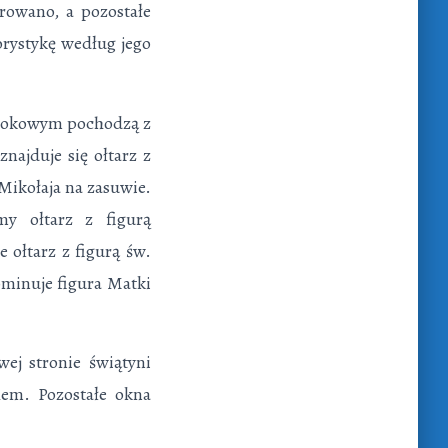
rowano, a pozostałe
rystykę według jego
rokokowym pochodzą z
najduje się ołtarz z
Mikołaja na zasuwie.
my ołtarz z figurą
e ołtarz z figurą św.
minuje figura Matki
ej stronie świątyni
hem. Pozostałe okna