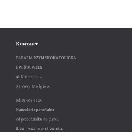
Kontakt
PARAFIA RZYMSKOKATOLICKA
PW. ŚW. WITA
ul. Kościelna 12
21-007 Mełgiew
tel. 81 504 93 25
Kancelaria parafialna
od poniedziałku do piątku
8.00 – 9.00
oraz
16.00-16.45