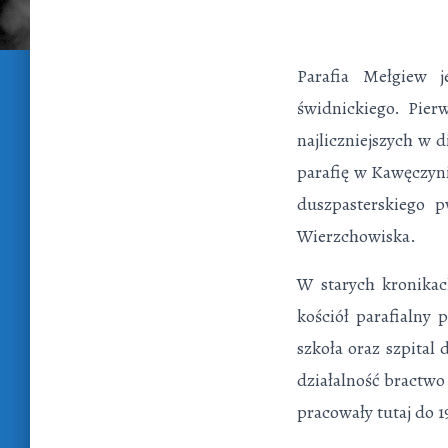
Parafia Mełgiew j
świdnickiego. Pier
najliczniejszych w d
parafię w Kawęczyni
duszpasterskiego 
Wierzchowiska.
W starych kronikac
kościół parafialny 
szkoła oraz szpital 
działalność bractwo 
pracowały tutaj do 1