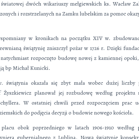
 światowej dwóch wikariuszy mełgiewskich ks. Wacław Za
czonych i rozstrzelanych na Zamku lubelskim za pomoc oka
 wspomniany w kronikach na początku XIV w. zbudowano
rewnianą świątynię zniszczył pożar w 1726 r. Dzięki fundacj
, natychmiast rozpo­częto budowę nowej z kamiennej opoki
 ją bp Michał Kunicki.
 świątynia okazała się zbyt mała wobec dużej liczby p
f Żyszkiewicz planował jej rozbudowę we­dług projektu 
chyllera. W ostatniej chwili przed rozpoczęciem prac 
 ziem­skich do podjęcia decyzji o budowie nowego kościoła.
placu obok poprzedniego w latach 1906-1910 według p
yniera gubernialnego z Lublina. Nową świątynię konsek