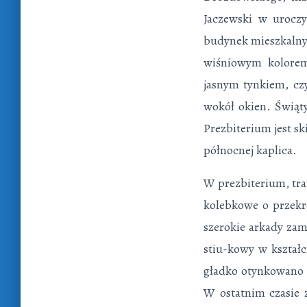
Jaczewski w urocz
budynek mieszkalny
wiśniowym kolorem 
jasnym tynkiem, cz
wokół okien. Świąty
Prezbiterium jest sk
północnej kaplica.
W prezbiterium, tra
kolebkowe o przekr
szerokie arkady za
stiu-kowy w kształc
gładko otynkowano 
W ostatnim czasie z