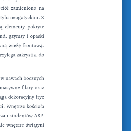
ciół zamieniono na
tylu neogotyckim. Z
ją elementy pokryte
nd, gzymsy i opaski
ywną wieżę frontową.
rzylega zakrystia, do
e, w nawach bocznych
masywne filary oraz
ga dekoracyjny fryz
ci. Wnętrze kościoła
za i studentów ASP.
ałe wnętrze świątyni