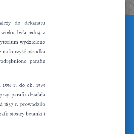
Należy do dekanatu
 wieku była jedną z
terytorium wydzielono
e na korzyść ośrodka
d­rębniono parafię
1556 r. do ok. 1593
rzy parafii działała
Od 1837 r. prowadziło
ii sio­stry betanki i