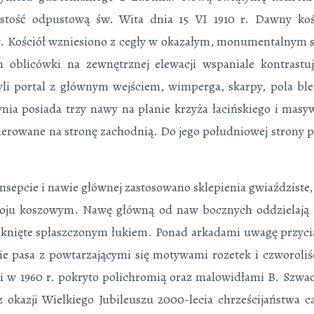
ystość odpustową św. Wita dnia 15 VI 1910 r. Dawny koś
. Kościół wzniesiono z cegły w okazałym, monumentalnym s
oblicówki na zewnętrznej elewacji wspaniale kontrastu
yli portal z głównym wejściem, wimperga, skarpy, pola ble
nia posiada trzy nawy na planie krzyża łacińskiego i mas
ie­rowane na stronę zachodnią. Do jego południowej strony p
nsepcie i nawie głównej zastosowano sklepienia gwiaździ­st
oju koszowym. Nawę główną od naw bocznych oddzielają 
mknięte spłaszczonym łukiem. Ponad arkadami uwagę przycią
ie pasa z powtarzającymi się motywami rozetek i czworoliś
i w 1960 r. pokryto polichromią oraz malowidłami B. Szwac
 okazji Wiel­kiego Jubileuszu 2000-lecia chrześcijaństwa c