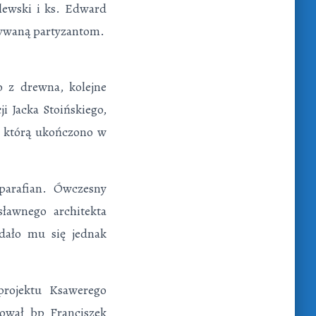
lewski i ks. Edward
zywaną partyzantom.
 z drewna, kolejne
i Jacka Stoińskiego,
, którą ukończono w
ara­fian. Ówczesny
sławnego architekta
udało mu się jednak
ro­jektu Ksawerego
rował bp Franciszek