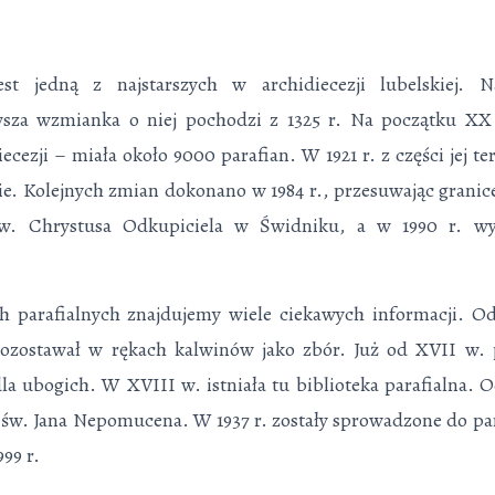
est jedną z najstarszych w archidiecezji lubelskiej. 
wsza wzmianka o niej pochodzi z 1325 r. Na po­czątku XX
iecezji – miała około 9000 parafian. W 1921 r. z części jej 
e. Kolejnych zmian dokonano w 1984 r., przesuwając granic
pw. Chrystusa Odkupiciela w Świdniku, a w 1990 r. wyo
h parafialnych znajdujemy wiele ciekawych informacji. Od 
pozostawał w rękach kalwinów jako zbór. Już od XVII w. p
dla ubogich. W XVIII w. istniała tu biblioteka parafialna. 
św. Jana Nepomucena. W 1937 r. zostały sprowadzone do paraf
999 r.