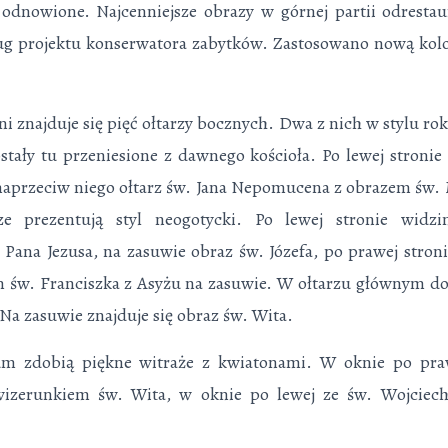
 odnowione. Najcenniejsze obrazy w górnej partii odrestau
g projektu konserwatora zabytków. Zastosowano nową kolo
ni znajduje się pięć ołtarzy bocznych. Dwa z nich w stylu 
stały tu przeniesione z dawnego kościoła. Po lewej stronie z
naprzeciw niego ołtarz św. Jana Nepomucena z obrazem św. 
ze prezentują styl neogotycki. Po lewej stronie widzi
Pana Jezusa, na zasuwie obraz św. Józefa, po prawej stro­ni
m św. Franciszka z Asyżu na zasuwie. W ołtarzu głównym do
Na zasuwie znajduje się obraz św. Wita.
m zdobią piękne witraże z kwiatonami. W oknie po praw
wizerunkiem św. Wita, w oknie po lewej ze św. Wojciec