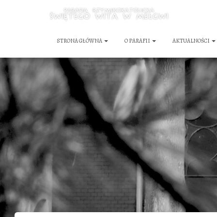
STRONA GŁÓWNA
O PARAFII
AKTUALNOŚCI