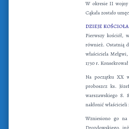
W okresie II wojny
Cąkała zostało umę
DZIEJE KOŚCIOŁA
Pierwszy kościół,
również. Ostatnią d
właściciela Mełgwi
1730 r. Konsekro­wał
Na początku XX w.
proboszcz ks. Józe
warszawskiego S. S
nakłonić właścicieli
Wzniesiono go na 
Drozdowskiego, inż